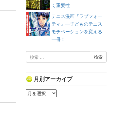
く重要性
テニス漫画『ラブフォー
ティ』—子どものテニス
モチベーションを変える
一冊！
検
索:
月別アーカイブ
月
別
ア
ー
カ
イ