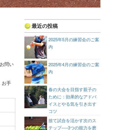
最近の投稿
2025年5月の練習会のご案
内
もお問い
2025年4月の練習会のご案
内
、お手
春の大会を目指す親子の
ために：効果的なアドバ
イスとやる気を引き出す
コツ
捨て試合を活かす次のス
テップ──3つの能力を磨