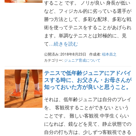
すること です。 ノリが良い 身長が低い
など、フィジカル的に劣っている選手が
勝つ方法として、多彩な配球、多彩な戦
術を使ってテニスをすることがあげられ
ます。単調なテニスとは対極的に、見
て
…続きを読む
公開済み: 2018年8月23日
作成者:
稲本昌之
カテゴリー:
ジュニア育成について
テニスで低年齢ジュニアにアドバイ
スする時に、お父さん・お母さんが
知っておいた方が良いと思うこと。
それは、低年齢ジュニアは自分のプレイ
を、 客観視することができない という
ことです。 難しい客観視 中学生くらい
になれば、鏡などを見て、静止状態での
自分の打ち方は、少しずつ客観視できる