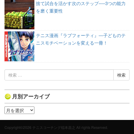
捨て試合を活かす次のステップ──3つの能力
を磨く重要性
テニス漫画『ラブフォーティ』—子どものテ
ニスモチベーションを変える一冊！
検
索:
月別アーカイブ
月
別
ア
Copyright©2026 テニスコーチング稲本昌之 All rights Reserved.
ー