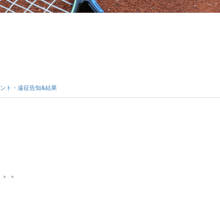
。
ント・遠征告知&結果
、
。。。