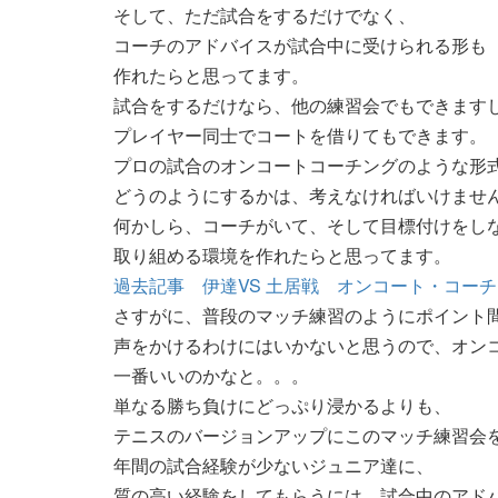
そして、ただ試合をするだけでなく、
コーチのアドバイスが試合中に受けられる形も
作れたらと思ってます。
試合をするだけなら、他の練習会でもできます
プレイヤー同士でコートを借りてもできます。
プロの試合のオンコートコーチングのような形
どうのようにするかは、考えなければいけませ
何かしら、コーチがいて、そして目標付けをし
取り組める環境を作れたらと思ってます。
過去記事 伊達VS 土居戦 オンコート・コー
さすがに、普段のマッチ練習のようにポイント
声をかけるわけにはいかないと思うので、オン
一番いいのかなと。。。
単なる勝ち負けにどっぷり浸かるよりも、
テニスのバージョンアップにこのマッチ練習会
年間の試合経験が少ないジュニア達に、
質の高い経験をしてもらうには、試合中のアド