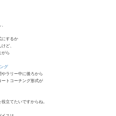
し、
式にするか
んけど、
ながら
チング
間やラリー中に後ろから
コートコーチング形式が
を役立てたいですからね。
バイスは