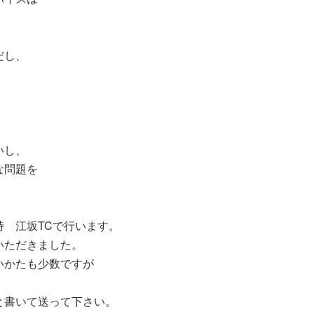
だし、
いし、
な問題を
 江坂TCで行います。
いただきました。
いかたも少数ですが
、
と書いて送って下さい。