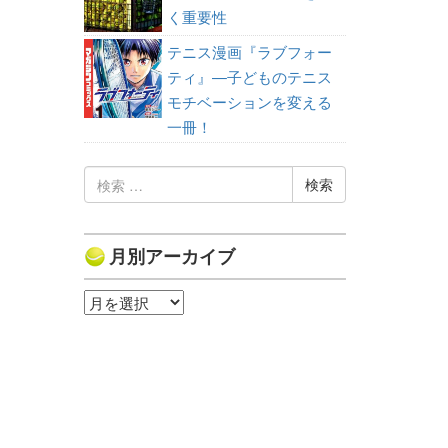
く重要性
テニス漫画『ラブフォー
ティ』—子どものテニス
モチベーションを変える
一冊！
検
索:
月別アーカイブ
月
別
ア
ー
カ
イ