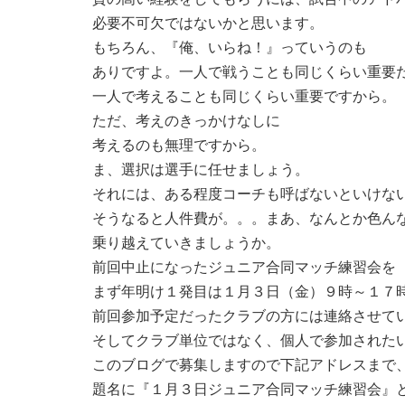
必要不可欠ではないかと思います。
もちろん、『俺、いらね！』っていうのも
ありですよ。一人で戦うことも同じくらい重要
一人で考えることも同じくらい重要ですから。
ただ、考えのきっかけなしに
考えるのも無理ですから。
ま、選択は選手に任せましょう。
それには、ある程度コーチも呼ばないといけな
そうなると人件費が。。。まあ、なんとか色ん
乗り越えていきましょうか。
前回中止になったジュニア合同マッチ練習会を
まず年明け１発目は１月３日（金）９時～１７時
前回参加予定だったクラブの方には連絡させて
そしてクラブ単位ではなく、個人で参加された
このブログで募集しますので下記アドレスまで
題名に『１月３日ジュニア合同マッチ練習会』