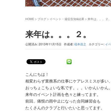
HOME
>
ブログ
>
イベント・遠征告知&結果
>
来年は。。。２
来年は。。。２。
公開済み: 2013年11月15日
作成者:
稲本昌之
カテゴリー:
イベ
こんにちは！
相変わらず業務系の仕事にケアレスミスが多い
おっちょこちょいな私です。。。いかんいかん
来年のイベント計画を色々と練ってます。
前回、痛恨の雨中止になった合同練習会も
たくさんのクラブと行いたいと思ってます。