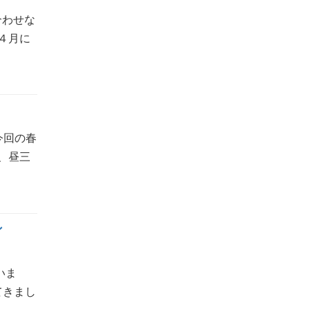
合わせな
４月に
今回の春
、昼三
ン
いま
てきまし