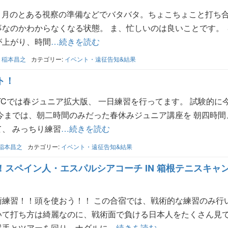
４月のとある視察の準備などでバタバタ。ちょこちょこと打ち
なのかわからなくなる状態。 ま、忙しいのは良いことです。 
が上がり、時間
…続きを読む
:
稲本昌之
カテゴリー:
イベント・遠征告知&結果
ト！
TCでは春ジュニア拡大版、 一日練習を行ってます。 試験的に
今までは、朝二時間のみだった春休みジュニア講座を 朝四時間
、 みっちり練習
…続きを読む
稲本昌之
カテゴリー:
イベント・遠征告知&結果
スペイン人・エスパルシアコーチ IN 箱根テニスキャ
術練習！！頭を使おう！！ この合宿では、戦術的な練習のみ行
いて打ち方は綺麗なのに、戦術面で負ける日本人をたくさん見
選手とツアーを回り、ナダルに
…続きを読む