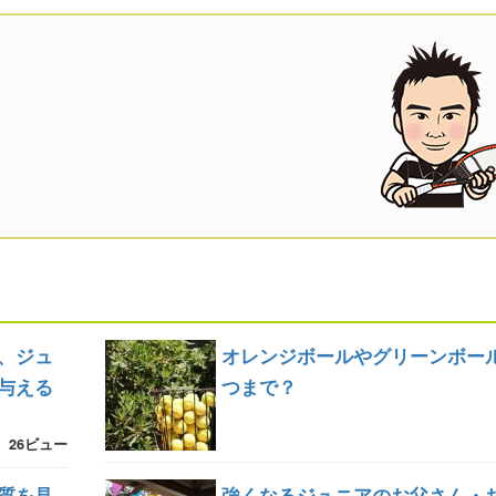
、ジュ
オレンジボールやグリーンボー
与える
つまで？
26ビュー
質を見
強くなるジュニアのお父さん・