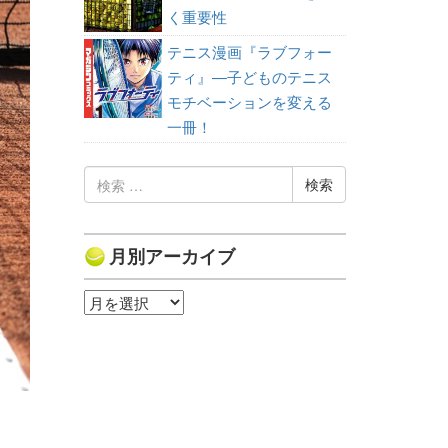
く重要性
テニス漫画『ラブフォー
ティ』—子どものテニス
モチベーションを変える
一冊！
検
索:
月別アーカイブ
月
別
ア
ー
カ
イ