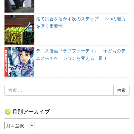
捨て試合を活かす次のステップ──3つの能力
を磨く重要性
テニス漫画『ラブフォーティ』—子どものテ
ニスモチベーションを変える一冊！
検
索:
月別アーカイブ
月
別