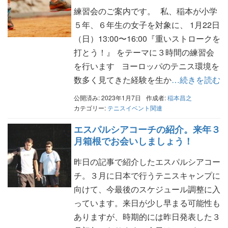
練習会のご案内です。 私、稲本が小学
５年、６年生の女子を対象に、 1月22日
（日）13:00〜16:00『重いストロークを
打とう！』 をテーマに３時間の練習会
を行います ヨーロッパのテニス環境を
数多く見てきた経験を生か
…続きを読む
公開済み: 2023年1月7日
作成者:
稲本昌之
カテゴリー:
テニスイベント関連
エスパルシアコーチの紹介。来年３
月箱根でお会いしましょう！
昨日の記事で紹介したエスパルシアコー
チ。３月に日本で行うテニスキャンプに
向けて、今最後のスケジュール調整に入
っています。来日が少し早まる可能性も
ありますが、時期的には昨日発表した３