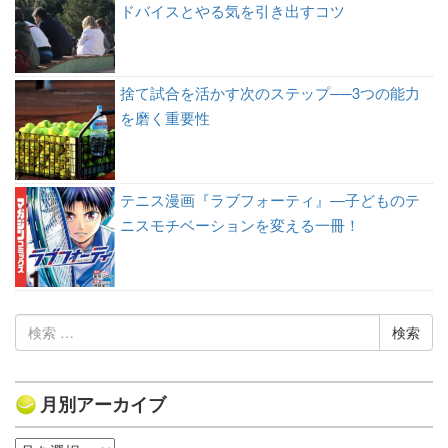
ドバイスとやる気を引き出すコツ
捨て試合を活かす次のステップ──3つの能力
を磨く重要性
テニス漫画『ラブフォーティ』—子どものテ
ニスモチベーションを変える一冊！
検
索:
月別アーカイブ