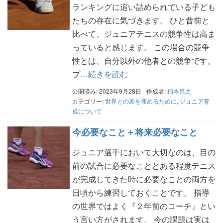
ランキングに追い詰められている子ども
たちの存在に気づきます。 ひと昔前と
比べて、ジュニアテニスの競争性は高ま
っていると感じます。 この場合の競争
性とは、自分以外の他者との競争です。
プ
…続きを読む
公開済み: 2023年9月28日
作成者:
稲本昌之
カテゴリー:
世界との差を埋めるために
,
ジュニア育
成について
今必要なこと＋将来必要なこと
ジュニア選手において大切なのは、目の
前の試合に必要なこととある程度テニス
が完成してきた時に必要なことの両方を
日頃から練習しておくことです。 指導
の世界ではよく『２年前のコーチ』とい
う言い方がされます。 今の課題は実は