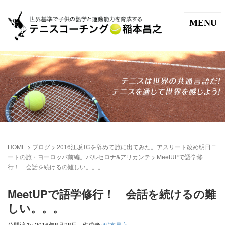
MENU
HOME
>
ブログ
>
2016江坂TCを辞めて旅に出てみた。アスリート改め明日ニ
ートの旅・ヨーロッパ前編。バルセロナ&アリカンテ
>
MeetUPで語学修
行！ 会話を続けるの難しい。。。
MeetUPで語学修行！ 会話を続けるの難
しい。。。
公開済み: 2016年8月28日
作成者:
稲本昌之