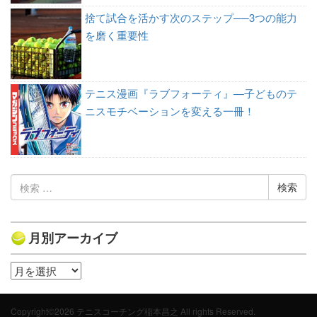
捨て試合を活かす次のステップ──3つの能力
を磨く重要性
テニス漫画『ラブフォーティ』—子どものテ
ニスモチベーションを変える一冊！
検
索:
月別アーカイブ
月
別
ア
Copyright©2026 テニスコーチング稲本昌之 All rights Reserved.