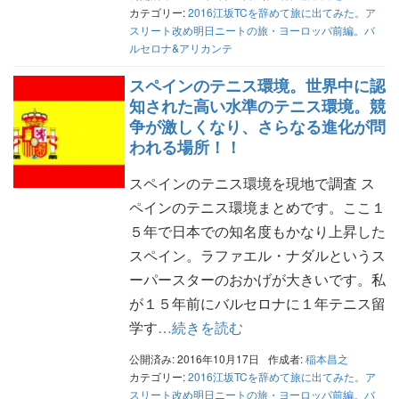
カテゴリー:
2016江坂TCを辞めて旅に出てみた。ア
スリート改め明日ニートの旅・ヨーロッパ前編。バ
ルセロナ&アリカンテ
スペインのテニス環境。世界中に認
知された高い水準のテニス環境。競
争が激しくなり、さらなる進化が問
われる場所！！
スペインのテニス環境を現地で調査 ス
ペインのテニス環境まとめです。ここ１
５年で日本での知名度もかなり上昇した
スペイン。ラファエル・ナダルというス
ーパースターのおかげが大きいです。私
が１５年前にバルセロナに１年テニス留
学す
…続きを読む
公開済み: 2016年10月17日
作成者:
稲本昌之
カテゴリー:
2016江坂TCを辞めて旅に出てみた。ア
スリート改め明日ニートの旅・ヨーロッパ前編。バ