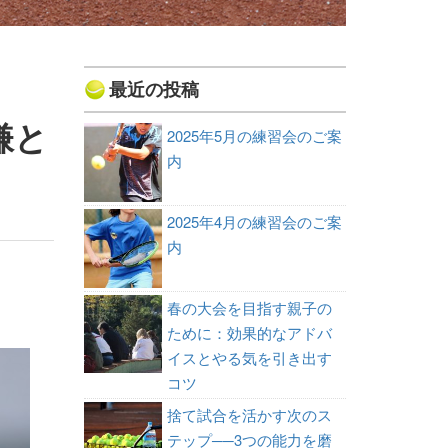
最近の投稿
嫌と
2025年5月の練習会のご案
内
2025年4月の練習会のご案
内
春の大会を目指す親子の
ために：効果的なアドバ
イスとやる気を引き出す
コツ
捨て試合を活かす次のス
テップ──3つの能力を磨