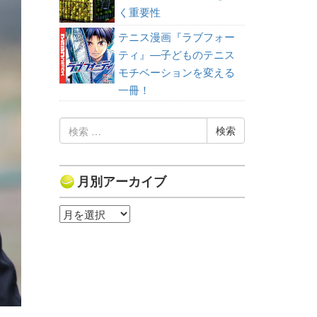
く重要性
テニス漫画『ラブフォー
ティ』—子どものテニス
モチベーションを変える
一冊！
検
索:
月別アーカイブ
月
別
ア
ー
カ
イ