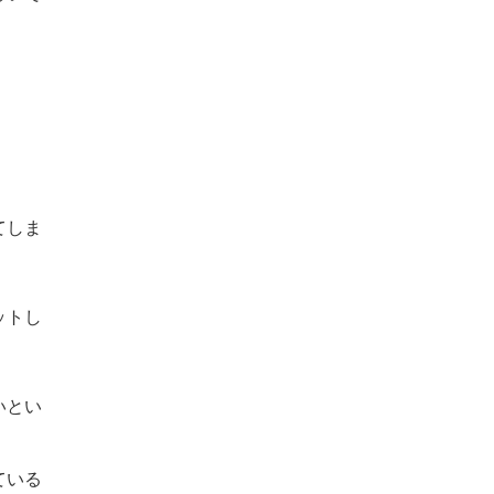
てしま
ットし
いとい
ている