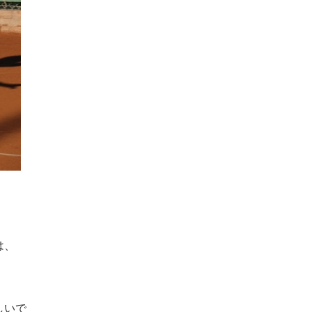
は、
しいで