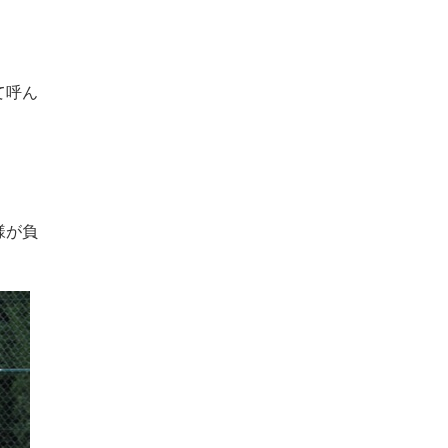
ブ
て呼ん
様が負