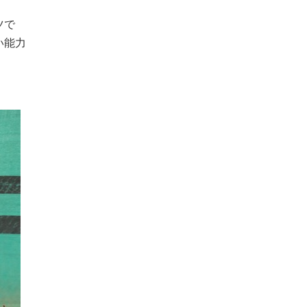
ツで
い能力