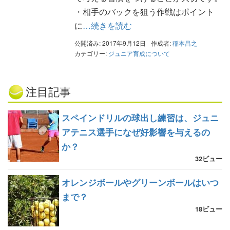
・相手のバックを狙う作戦はポイント
に
…続きを読む
公開済み: 2017年9月12日
作成者:
稲本昌之
カテゴリー:
ジュニア育成について
注目記事
スペインドリルの球出し練習は、ジュニ
アテニス選手になぜ好影響を与えるの
か？
32ビュー
オレンジボールやグリーンボールはいつ
まで？
18ビュー