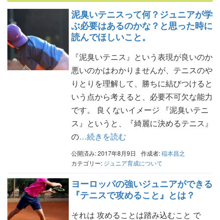
泥臭いテニスって何？ジュニアが学
ぶ必要はあるのかな？と思った時に
読んでほしいこと。
『泥臭いテニス』という表現が良いのか
悪いのかはわかりませんが、テニスのや
りとりを理解して、勝ちに結びつけると
いう点から考えると、必要不可欠な能力
です。 良くないイメージ 『泥臭いテニ
ス』というと、『綺麗に決めるテニス』
の
…続きを読む
公開済み: 2017年8月9日
作成者:
稲本昌之
カテゴリー:
ジュニア育成について
ヨーロッパの強いジュニアができる
『テニスで攻めること』とは？
それは 攻めることは踏み込むこと で